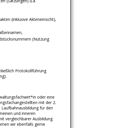
ten (Satzungen) u.a.
kten (inklusive Akteneinsicht),
raßennamen,
ndstücksnummern (Nutzung
ließlich Protokollführung
ng).
altungsfachwirt*in oder eine
gsfachangestellten mit der 2.
 Laufbahnausbildung für den
emeinen und inneren
it vergleichbarer Ausbildung
hmen wir ebenfalls gerne