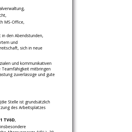
lverwaltung,
cht,
ch MS-Office,
t in den Abendstunden,
ertem und
itschaft, sich in neue
ozialen und kommunikativen
e Teamfähigkeit mitbringen
lastung zuverlässige und gute
(die Stelle ist grundsätzlich
tzung des Arbeitsplatzes
1 TVöD
,
, insbesondere