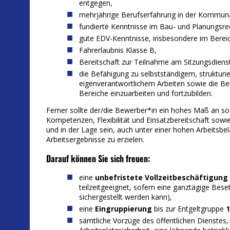
entgegen,
mehrjährige Berufserfahrung in der Kommuna
fundierte Kenntnisse im Bau- und Planungsre
gute EDV-Kenntnisse, insbesondere im Berei
Fahrerlaubnis Klasse B,
Bereitschaft zur Teilnahme am Sitzungsdiens
die Befähigung zu selbstständigem, strukturi
eigenverantwortlichem Arbeiten sowie die Bere
Bereiche einzuarbeiten und fortzubilden.
Ferner sollte der/die Bewerber*in ein hohes Maß an s
Kompetenzen, Flexibilität und Einsatzbereitschaft sowi
und in der Lage sein, auch unter einer hohen Arbeitsbe
Arbeitsergebnisse zu erzielen.
Darauf können Sie sich freuen:
eine
unbefristete Vollzeitbeschäftigung
teilzeitgeeignet, sofern eine ganztägige Bese
sichergestellt werden kann),
eine
Eingruppierung
bis zur Entgeltgruppe
1
sämtliche Vorzüge des öffentlichen Dienstes